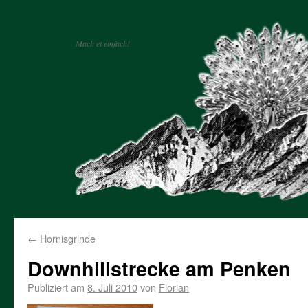
Mach et einfach!
←
Hornisgrinde
Downhillstrecke am Penken
Publiziert am
8. Juli 2010
von
Florian